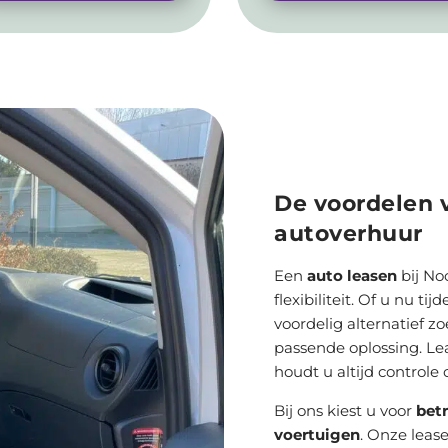
De voordelen v
autoverhuur
Een
auto leasen
bij No
flexibiliteit. Of u nu t
voordelig alternatief z
passende oplossing. Le
houdt u altijd controle
Bij ons kiest u voor
bet
voertuigen
. Onze leas