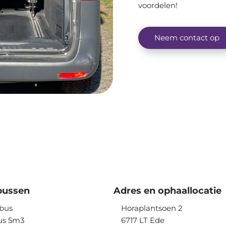
voordelen!
Neem contact op
bussen
Adres en ophaallocatie
lbus
Horaplantsoen 2
us 5m3
6717 LT
Ede