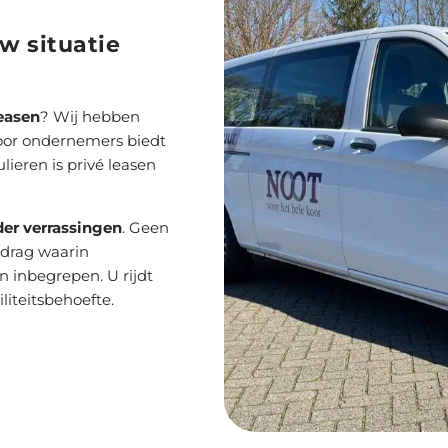
uw situatie
leasen
? Wij hebben
 Voor ondernemers biedt
ulieren is privé leasen
der verrassingen
. Geen
edrag waarin
 inbegrepen. U rijdt
liteitsbehoefte.