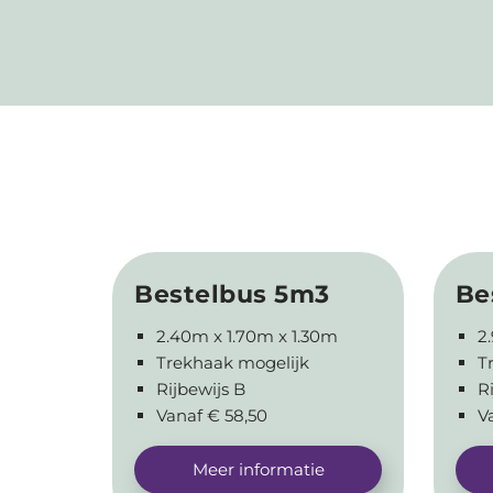
Bestelbus 5m3
Be
2.40m x 1.70m x 1.30m
2
Trekhaak mogelijk
T
Rijbewijs B
R
Vanaf € 58,50
V
Meer informatie