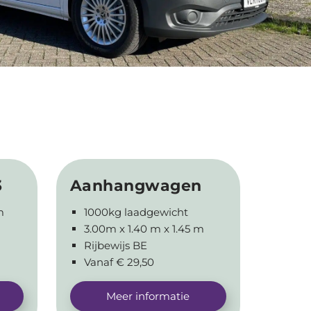
3
Aanhangwagen
m
1000kg laadgewicht
3.00m x 1.40 m x 1.45 m
Rijbewijs BE
Vanaf € 29,50
Meer informatie