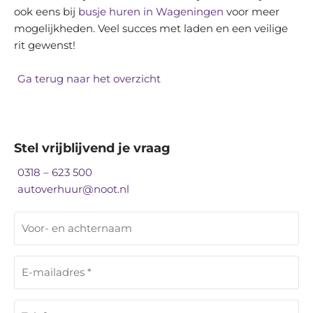
ook eens bij
busje huren in Wageningen
voor meer
mogelijkheden. Veel succes met laden en een veilige
rit gewenst!
Ga terug naar het overzicht
Stel vrijblijvend je vraag
0318 – 623 500
autoverhuur@noot.nl
V
o
o
E
r
-
-
m
e
T