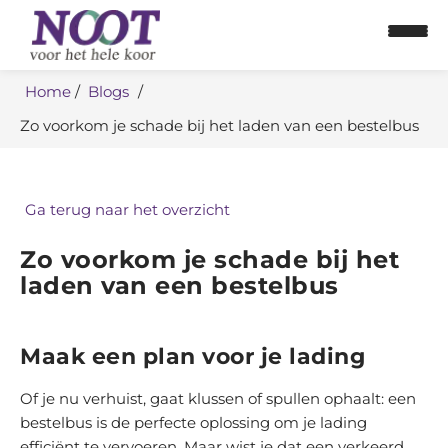
Home
Blogs
Zo voorkom je schade bij het laden van een bestelbus
Ga terug naar het overzicht
Home
Zo voorkom je schade bij het
Personenbus
laden van een bestelbus
Bestelbus
Maak een plan voor je lading
Aanhangwagens
Of je nu verhuist, gaat klussen of spullen ophaalt: een
Bus leasen
bestelbus is de perfecte oplossing om je lading
efficiënt te vervoeren. Maar wist je dat een verkeerd