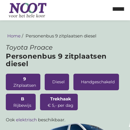
Home
Personenbus 9 zitplaatsen diesel
Toyota Proace
Personenbus 9 zitplaatsen
diesel
Home
9
Diesel
Handgeschakeld
Zitplaatsen
Personenbus
B
Trekhaak
Bestelbus
Rijbewijs
€ 5,- per dag
Aanhangwagens
Ook
elektrisch
beschikbaar.